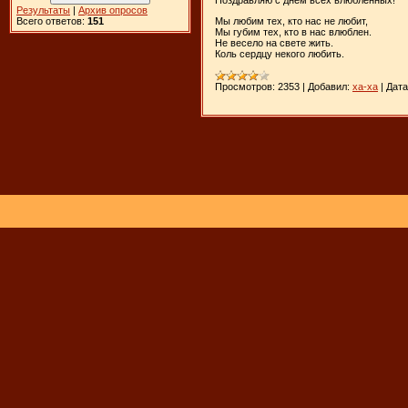
Поздравляю с днем всех влюбленных!
Результаты
|
Архив опросов
Мы любим тех, кто нас не любит,
Всего ответов:
151
Мы губим тех, кто в нас влюблен.
Не весело на свете жить.
Коль сердцу некого любить.
Просмотров:
2353
|
Добавил:
xa-xa
|
Дата