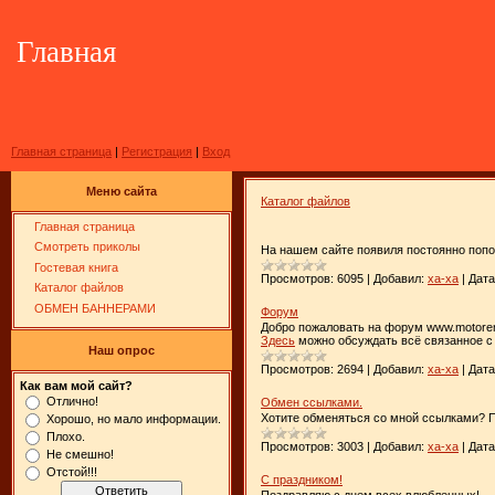
Главная
Главная страница
|
Регистрация
|
Вход
Меню сайта
Каталог файлов
Главная страница
Смотреть приколы
На нашем сайте появиля постоянно поп
Гостевая книга
Просмотров:
6095
|
Добавил:
xa-xa
|
Дата
Каталог файлов
ОБМЕН БАННЕРАМИ
Форум
Добро пожаловать на форум www.motorem
Здесь
можно обсуждать всё связанное с 
Наш опрос
Просмотров:
2694
|
Добавил:
xa-xa
|
Дата
Как вам мой сайт?
Отлично!
Обмен ссылками.
Хотите обменяться со мной ссылками?
Хорошо, но мало информации.
Плохо.
Просмотров:
3003
|
Добавил:
xa-xa
|
Дата
Не смешно!
Отстой!!!
С праздником!